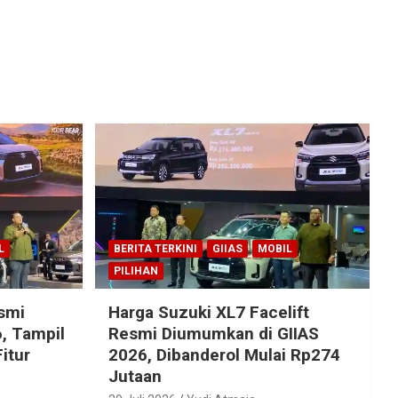
L
BERITA TERKINI
GIIAS
MOBIL
PILIHAN
esmi
Harga Suzuki XL7 Facelift
, Tampil
Resmi Diumumkan di GIIAS
itur
2026, Dibanderol Mulai Rp274
Jutaan