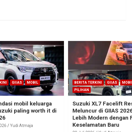
KINI
GIIAS
MOBIL
BERITA TERKINI
GIIAS
MOBI
PILIHAN
dasi mobil keluarga
Suzuki XL7 Facelift R
zuki paling worth it di
Meluncur di GIIAS 2026
26
Lebih Modern dengan F
Keselamatan Baru
2026
Yudi Atmaja