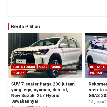
Berita Pilihan
BERITA TERKINI
GIIAS
MOBIL
BERITA TER
PILIHAN
PILIHAN
SUV 7-seater harga 200 jutaan
Rekomen
yang lega, nyaman, dan irit,
merek su
New Suzuki XL7 Hybrid
GIIAS 20
Jawabannya!
2 Agustus 