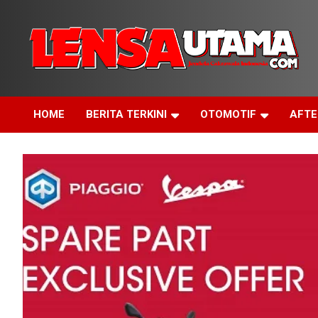
Skip
to
content
Jendela Cakrawala Indonesia
LensaUtama
HOME
BERITA TERKINI
OTOMOTIF
AFT