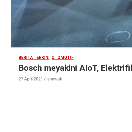
BERITA TERKINI
OTOMOTIF
Bosch meyakini AIoT, Elektrif
27 April 2021
isnawati