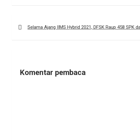
Navigasi
pos
Selama Ajang IIMS Hybrid 2021, DFSK Raup 458 SPK dan
Komentar pembaca