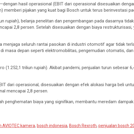
—dengan hasil operasional (EBIT dari operasional disesuaikan dengan
ah) memberi pijakan yang kuat bagi Bosch untuk terus berinvestasi p
riliun rupiah), belanja penelitan dan pengembangan pada dasarnya tida
mencapai 2,8 persen. Setelah disesuaikan dengan biaya restrukturisa
enjaga seluruh rantai pasokan di industri otomotif agar tidak terla
 di masa depan seperti elektromobilitas, pengemudian otomatis, dan
 (1.252,1 triliun rupiah). Akibat pandemi, penjualan turun sebesar 6
T dari operasional, disesuaikan dengan efek alokasi harga beli un
ional mencapai 2,8 persen.
ambah penghematan biaya yang signifikan, membantu meredam dampak
h AVIOTEC kamera
,
bosch indonesia
,
Bosch Rexroth
,
penjualan bosch 2