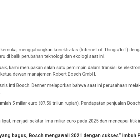
rkemuka, menggabungkan konektivitas (Internet of Things/IoT) dengan
 di balik perubahan teknologi dan ekologi saat ini.
aik, kami merupakan salah satu pemimpin dalam transisi ke elektr
er, ketua dewan manajemen Robert Bosch GmbH.
snis inti Bosch. Denner melaporkan bahwa saat ini perusahaan melak
.
umlah 5 miliar euro (87,56 triliun rupiah). Pendapatan penjualan Bosch
lipat, menjadi sekitar lima miliar euro pada 2025 dan mencapai titi
a yang bagus, Bosch mengawali 2021 dengan sukses” imbuh 