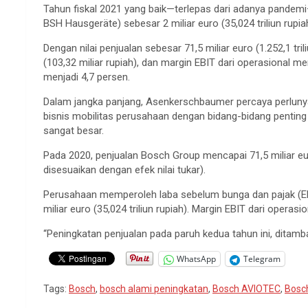
Tahun fiskal 2021 yang baik—terlepas dari adanya pandemi
BSH Hausgeräte) sebesar 2 miliar euro (35,024 triliun rupi
Dengan nilai penjualan sebesar 71,5 miliar euro (1.252,1 t
(103,32 miliar rupiah), dan margin EBIT dari operasional 
menjadi 4,7 persen.
Dalam jangka panjang, Asenkerschbaumer percaya perlunya m
bisnis mobilitas perusahaan dengan bidang-bidang penting
sangat besar.
Pada 2020, penjualan Bosch Group mencapai 71,5 miliar euro
disesuaikan dengan efek nilai tukar).
Perusahaan memperoleh laba sebelum bunga dan pajak (EBI
miliar euro (35,024 triliun rupiah). Margin EBIT dari operas
“Peningkatan penjualan pada paruh kedua tahun ini, dit
WhatsApp
Telegram
Tags:
Bosch
,
bosch alami peningkatan
,
Bosch AVIOTEC
,
Bosc