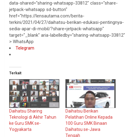
data-shared="sharing-whatsapp-33812" class="share-
jetpack-whatsapp sd-button"
href="https://lensautama.com/berita-
terkini/2021/04/27/daihatsu-berikan-edukasi-pentingnya-
sedia-apar-di-mobil/?share=jetpack-whatsapp"
target="_blank" aria-labelledby="sharing-whatsapp-33812"
>
WhatsApp
Telegram
Terkait
Daihatsu Sharing
Daihatsu Berikan
Teknologi di Akhir Tahun
Pelatihan Online Kepada
ke Guru SMK se-
100 Guru SMK Binaan
Yogyakarta
Daihatsu se-Jawa
Tengah