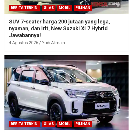
BERITA TERKINI
GIIAS
MOBIL
PILIHAN
SUV 7-seater harga 200 jutaan yang lega,
nyaman, dan irit, New Suzuki XL7 Hybrid
Jawabannya!
4 Agustus 2026
Yudi Atmaja
BERITA TERKINI
GIIAS
MOBIL
PILIHAN