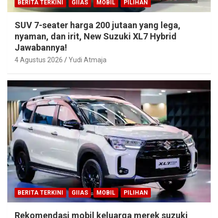
BERITA TERKINI
GIIAS
MOBIL
PILIHAN
SUV 7-seater harga 200 jutaan yang lega,
nyaman, dan irit, New Suzuki XL7 Hybrid
Jawabannya!
4 Agustus 2026
Yudi Atmaja
BERITA TERKINI
GIIAS
MOBIL
PILIHAN
Rekomendasi mobil keluarga merek suzuki