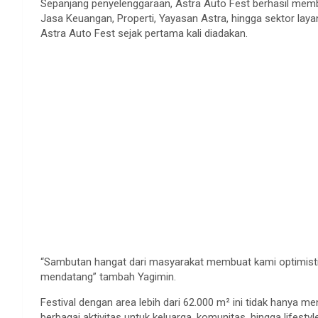
Sepanjang penyelenggaraan, Astra Auto Fest berhasil membu
Jasa Keuangan, Properti, Yayasan Astra, hingga sektor laya
Astra Auto Fest sejak pertama kali diadakan.
“Sambutan hangat dari masyarakat membuat kami optimisti
mendatang” tambah Yagimin.
Festival dengan area lebih dari 62.000 m² ini tidak hanya me
berbagai aktivitas untuk keluarga, komunitas, hingga lifestyle