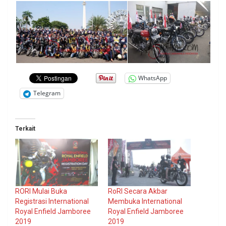
WhatsApp
Telegram
Terkait
RORI Mulai Buka
RoRI Secara Akbar
Registrasi International
Membuka International
Royal Enfield Jamboree
Royal Enfield Jamboree
2019
2019