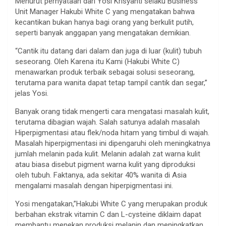
Menurut pernyataan dari Yosi Krisyanti selaku Business
Unit Manager Hakubi White C yang mengatakan bahwa
kecantikan bukan hanya bagi orang yang berkulit putih,
seperti banyak anggapan yang mengatakan demikian.
“Cantik itu datang dari dalam dan juga di luar (kulit) tubuh
seseorang. Oleh Karena itu Kami (Hakubi White C)
menawarkan produk terbaik sebagai solusi seseorang,
terutama para wanita dapat tetap tampil cantik dan segar,”
jelas Yosi.
Banyak orang tidak mengerti cara mengatasi masalah kulit,
terutama dibagian wajah. Salah satunya adalah masalah
Hiperpigmentasi atau flek/noda hitam yang timbul di wajah.
Masalah hiperpigmentasi ini dipengaruhi oleh meningkatnya
jumlah melanin pada kulit. Melanin adalah zat warna kulit
atau biasa disebut pigment warna kulit yang diproduksi
oleh tubuh. Faktanya, ada sekitar 40% wanita di Asia
mengalami masalah dengan hiperpigmentasi ini.
Yosi mengatakan,”Hakubi White C yang merupakan produk
berbahan ekstrak vitamin C dan L-cysteine diklaim dapat
membantu menekan produksi melanin dan meningkatkan