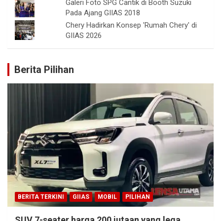
Galeri Foto SPG Cantik di Booth Suzuki
Pada Ajang GIIAS 2018
Chery Hadirkan Konsep 'Rumah Chery' di
GIIAS 2026
Berita Pilihan
BERITA TERKINI
GIIAS
MOBIL
PILIHAN
SUV 7-seater harga 200 jutaan yang lega,