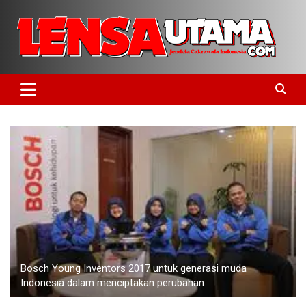
Skip
to
content
Jendela Cakrawala Indonesia
LensaUtama
Bosch Young Inventors 2017 untuk generasi muda
Indonesia dalam menciptakan perubahan