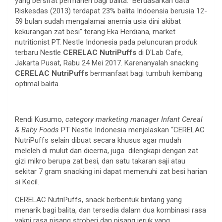
yang bersifat permanen bagi balita. Berdasarkan data
Riskesdas (2013) terdapat 23% balita Indoensia berusia 12-
59 bulan sudah mengalamai anemia usia dini akibat
kekurangan zat besi” terang Eka Herdiana, market
nutritionist PT. Nestle Indonesia pada peluncuran produk
terbaru Nestle
CERELAC NutriPuffs
di D'Lab Cafe,
Jakarta Pusat, Rabu 24 Mei 2017. Karenanyalah snacking
CERELAC NutriPuffs
bermanfaat bagi tumbuh kembang
optimal balita.
Rendi Kusumo,
category marketing manager Infant Cereal
& Baby Foods
PT Nestle Indonesia menjelaskan “CERELAC
NutriPuffs selain dibuat secara khusus agar mudah
meleleh di mulut dan dicerna, juga dilengkapi dengan zat
gizi mikro berupa zat besi, dan satu takaran saji atau
sekitar 7 gram snacking ini dapat memenuhi zat besi harian
si Kecil.
CERELAC NutriPuffs, snack berbentuk bintang yang
menarik bagi balita, dan tersedia dalam dua kombinasi rasa
yakni rasa pisang stroberi dan pisang jeruk yang