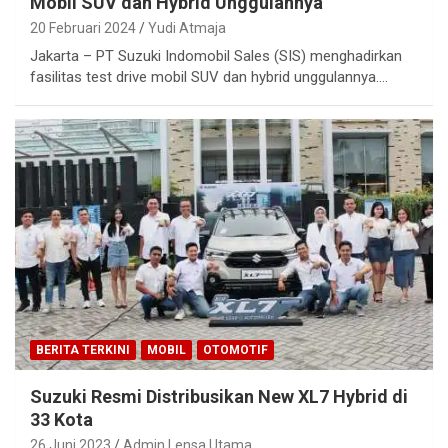
Mobil SUV dan Hybrid Unggulannya
20 Februari 2024
Yudi Atmaja
Jakarta – PT Suzuki Indomobil Sales (SIS) menghadirkan
fasilitas test drive mobil SUV dan hybrid unggulannya.…
BERITA TERKINI
MOBIL
OTOMOTIF
Suzuki Resmi Distribusikan New XL7 Hybrid di
33 Kota
26 Juni 2023
Admin Lensa Utama