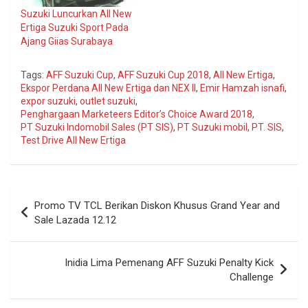
Suzuki Luncurkan All New
Ertiga Suzuki Sport Pada
Ajang Giias Surabaya
Tags:
AFF Suzuki Cup
,
AFF Suzuki Cup 2018
,
All New Ertiga
,
Ekspor Perdana All New Ertiga dan NEX II
,
Emir Hamzah isnafi
,
expor suzuki
,
outlet suzuki
,
Penghargaan Marketeers Editor’s Choice Award 2018
,
PT Suzuki Indomobil Sales (PT SIS)
,
PT Suzuki mobil
,
PT. SIS
,
Test Drive All New Ertiga
Navigasi
Promo TV TCL Berikan Diskon Khusus Grand Year and
pos
Sale Lazada 12.12
Inidia Lima Pemenang AFF Suzuki Penalty Kick
Challenge