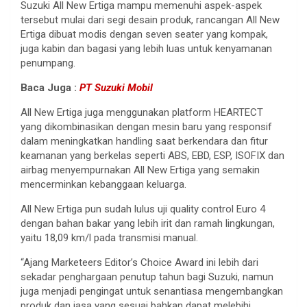
Suzuki All New Ertiga mampu memenuhi aspek-aspek
tersebut mulai dari segi desain produk, rancangan All New
Ertiga dibuat modis dengan seven seater yang kompak,
juga kabin dan bagasi yang lebih luas untuk kenyamanan
penumpang.
Baca Juga :
PT Suzuki Mobil
All New Ertiga juga menggunakan platform HEARTECT
yang dikombinasikan dengan mesin baru yang responsif
dalam meningkatkan handling saat berkendara dan fitur
keamanan yang berkelas seperti ABS, EBD, ESP, ISOFIX dan
airbag menyempurnakan All New Ertiga yang semakin
mencerminkan kebanggaan keluarga.
All New Ertiga pun sudah lulus uji quality control Euro 4
dengan bahan bakar yang lebih irit dan ramah lingkungan,
yaitu 18,09 km/l pada transmisi manual.
“Ajang Marketeers Editor’s Choice Award ini lebih dari
sekadar penghargaan penutup tahun bagi Suzuki, namun
juga menjadi pengingat untuk senantiasa mengembangkan
produk dan jasa yang sesuai bahkan dapat melebihi