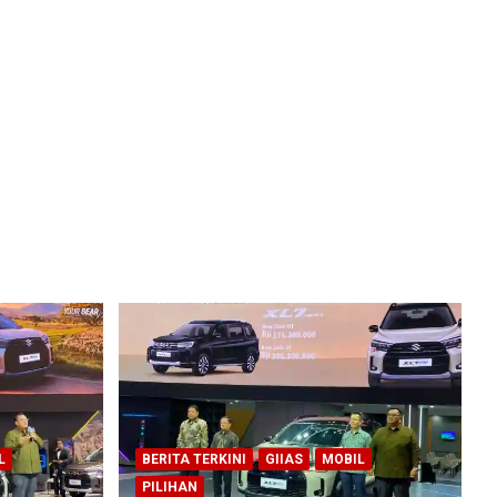
L
BERITA TERKINI
GIIAS
MOBIL
PILIHAN