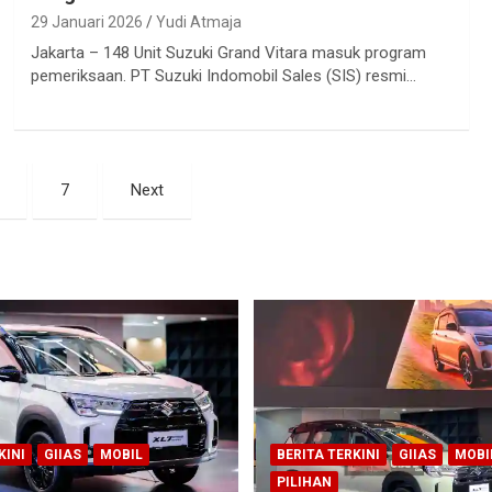
29 Januari 2026
Yudi Atmaja
Jakarta – 148 Unit Suzuki Grand Vitara masuk program
pemeriksaan. PT Suzuki Indomobil Sales (SIS) resmi…
7
Next
KINI
GIIAS
MOBIL
BERITA TERKINI
GIIAS
MOBI
PILIHAN