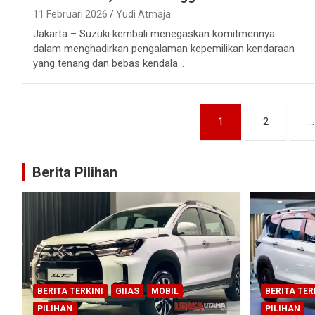
11 Februari 2026
Yudi Atmaja
Jakarta – Suzuki kembali menegaskan komitmennya
dalam menghadirkan pengalaman kepemilikan kendaraan
yang tenang dan bebas kendala…
Paginasi
1
2
…
pos
Berita Pilihan
BERITA TERKINI
GIIAS
MOBIL
BERITA TER
PILIHAN
PILIHAN