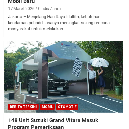
Mobil Baru
17 Maret 2026
Gladis Zahra
Jakarta – Menjelang Hari Raya Idulfitri, kebutuhan
kendaraan pribadi biasanya meningkat seiring rencana
masyarakat untuk melakukan…
BERITA TERKINI
MOBIL
OTOMOTIF
148 Unit Suzuki Grand Vitara Masuk
Program Pemeriksaan