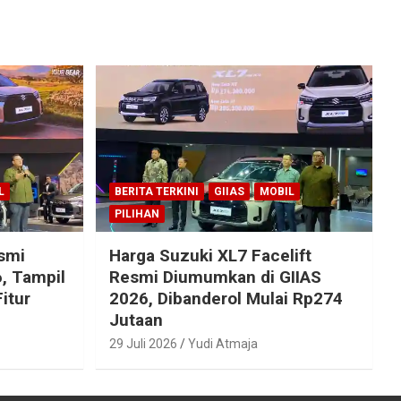
L
BERITA TERKINI
GIIAS
MOBIL
PILIHAN
esmi
Harga Suzuki XL7 Facelift
, Tampil
Resmi Diumumkan di GIIAS
itur
2026, Dibanderol Mulai Rp274
Jutaan
29 Juli 2026
Yudi Atmaja