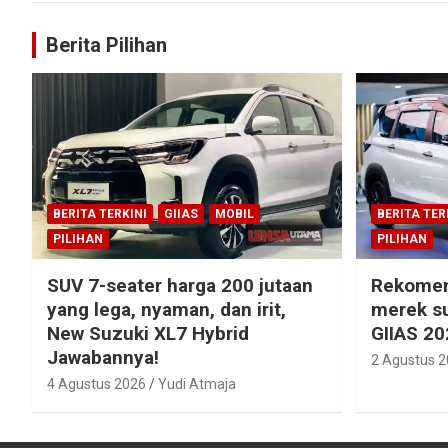
Berita Pilihan
BERITA TERKINI
GIIAS
MOBIL
BERITA TER
PILIHAN
PILIHAN
SUV 7-seater harga 200 jutaan
Rekomen
yang lega, nyaman, dan irit,
merek su
New Suzuki XL7 Hybrid
GIIAS 20
Jawabannya!
2 Agustus 
4 Agustus 2026
Yudi Atmaja