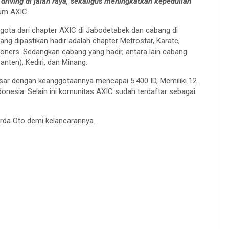
riving di jalan raya, sekaligus meningkatkan kepedulian
mum AXIC.
nggota dari chapter AXIC di Jabodetabek dan cabang di
g dipastikan hadir adalah chapter Metrostar, Karate,
toners. Sedangkan cabang yang hadir, antara lain cabang
nten), Kediri, dan Minang.
ar dengan keanggotaannya mencapai 5.400 ID, Memiliki 12
onesia. Selain ini komunitas AXIC sudah terdaftar sebagai
arda Oto demi kelancarannya.