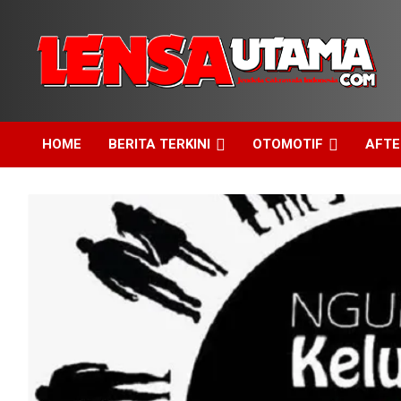
Skip
to
content
Jendela Cakrawala Indonesia
LensaUtama
HOME
BERITA TERKINI
OTOMOTIF
AFT