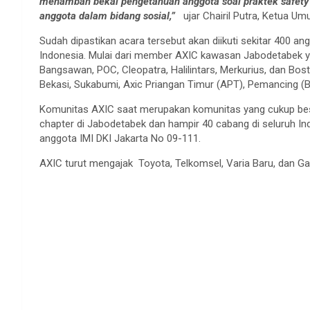
menambah bekal pengetahuan anggota soal praktek safety d
anggota dalam bidang sosial,”
ujar Chairil Putra, Ketua U
Sudah dipastikan acara tersebut akan diikuti sekitar 400 a
Indonesia. Mulai dari member AXIC kawasan Jabodetabek yan
Bangsawan, POC, Cleopatra, Halilintars, Merkurius, dan Bos
Bekasi, Sukabumi, Axic Priangan Timur (APT), Pemancing (Ba
Komunitas AXIC saat merupakan komunitas yang cukup bes
chapter di Jabodetabek dan hampir 40 cabang di seluruh Ind
anggota IMI DKI Jakarta No 09-111.
AXIC turut mengajak Toyota, Telkomsel, Varia Baru, dan G