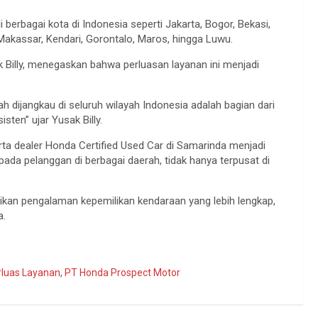
 berbagai kota di Indonesia seperti Jakarta, Bogor, Bekasi,
Makassar, Kendari, Gorontalo, Maros, hingga Luwu.
 Billy, menegaskan bahwa perluasan layanan ini menjadi
h dijangkau di seluruh wilayah Indonesia adalah bagian dari
ten” ujar Yusak Billy.
rta dealer Honda Certified Used Car di Samarinda menjadi
da pelanggan di berbagai daerah, tidak hanya terpusat di
ikan pengalaman kepemilikan kendaraan yang lebih lengkap,
a.
luas Layanan
,
PT Honda Prospect Motor