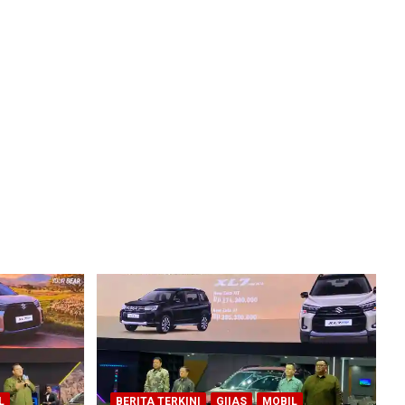
L
BERITA TERKINI
GIIAS
MOBIL