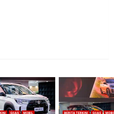
KINI
GIIAS
MOBIL
BERITA TERKINI
GIIAS
MOBI