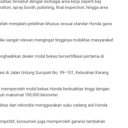
litas tersebut dengan berbagai area kerja seperti bay
tion, spray booth, polishing, final inspection, hingga area
telah menjalani pelatihan khusus sesuai standar Honda guna
lai sangat relevan mengingat tingginya mobilitas masyarakat
ghadirkan dealer mobil bekas bersertifikasi pertama di
si di Jalan Untung Suropati No. 99–101, Kelurahan Karang
 memperoleh mobil bekas Honda berkualitas tinggi dengan
uh maksimal 100.000 kilometer.
ualitas dan rekondisi menggunakan suku cadang asli Honda
ompetitif, konsumen juga memperoleh garansi tambahan