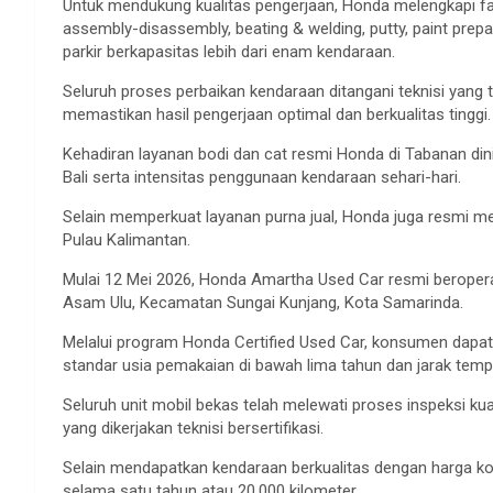
Untuk mendukung kualitas pengerjaan, Honda melengkapi fasi
assembly-disassembly, beating & welding, putty, paint prepara
parkir berkapasitas lebih dari enam kendaraan.
Seluruh proses perbaikan kendaraan ditangani teknisi yang 
memastikan hasil pengerjaan optimal dan berkualitas tinggi.
Kehadiran layanan bodi dan cat resmi Honda di Tabanan dini
Bali serta intensitas penggunaan kendaraan sehari-hari.
Selain memperkuat layanan purna jual, Honda juga resmi men
Pulau Kalimantan.
Mulai 12 Mei 2026, Honda Amartha Used Car resmi beropera
Asam Ulu, Kecamatan Sungai Kunjang, Kota Samarinda.
Melalui program Honda Certified Used Car, konsumen dapat
standar usia pemakaian di bawah lima tahun dan jarak temp
Seluruh unit mobil bekas telah melewati proses inspeksi k
yang dikerjakan teknisi bersertifikasi.
Selain mendapatkan kendaraan berkualitas dengan harga k
selama satu tahun atau 20.000 kilometer.