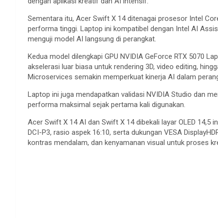
dengan aplikasi kreatif dan AI intensif.
Sementara itu, Acer Swift X 14 ditenagai prosesor Intel Co
performa tinggi. Laptop ini kompatibel dengan Intel AI A
menguji model AI langsung di perangkat.
Kedua model dilengkapi GPU NVIDIA GeForce RTX 5070 Lapt
akselerasi luar biasa untuk rendering 3D, video editing, hi
Microservices semakin memperkuat kinerja AI dalam perangk
Laptop ini juga mendapatkan validasi NVIDIA Studio dan me
performa maksimal sejak pertama kali digunakan.
Acer Swift X 14 AI dan Swift X 14 dibekali layar OLED 14,5
DCI-P3, rasio aspek 16:10, serta dukungan VESA DisplayHDR
kontras mendalam, dan kenyamanan visual untuk proses krea