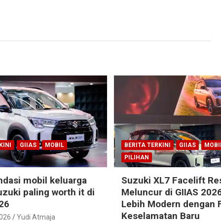
KINI
GIIAS
MOBIL
BERITA TERKINI
GIIAS
MOBI
PILIHAN
dasi mobil keluarga
Suzuki XL7 Facelift R
zuki paling worth it di
Meluncur di GIIAS 2026
26
Lebih Modern dengan F
Keselamatan Baru
2026
Yudi Atmaja