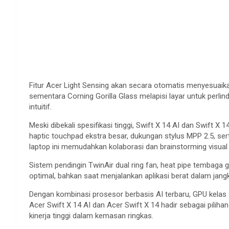
Fitur Acer Light Sensing akan secara otomatis menyesuaika
sementara Corning Gorilla Glass melapisi layar untuk perlin
intuitif.
Meski dibekali spesifikasi tinggi, Swift X 14 AI dan Swift X 1
haptic touchpad ekstra besar, dukungan stylus MPP 2.5, se
laptop ini memudahkan kolaborasi dan brainstorming visual 
Sistem pendingin TwinAir dual ring fan, heat pipe tembaga 
optimal, bahkan saat menjalankan aplikasi berat dalam jang
Dengan kombinasi prosesor berbasis AI terbaru, GPU kelas at
Acer Swift X 14 AI dan Acer Swift X 14 hadir sebagai pil
kinerja tinggi dalam kemasan ringkas.