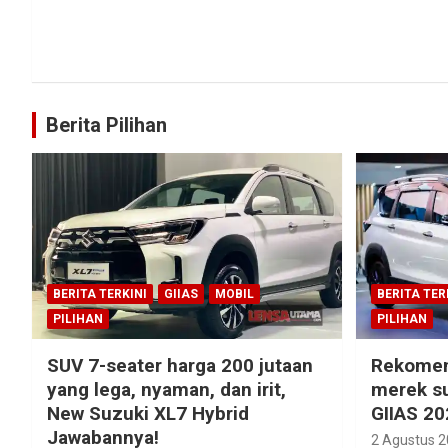
Berita Pilihan
BERITA TERKINI
GIIAS
MOBIL
BERITA TER
PILIHAN
PILIHAN
SUV 7-seater harga 200 jutaan
Rekomen
yang lega, nyaman, dan irit,
merek su
New Suzuki XL7 Hybrid
GIIAS 20
Jawabannya!
2 Agustus 