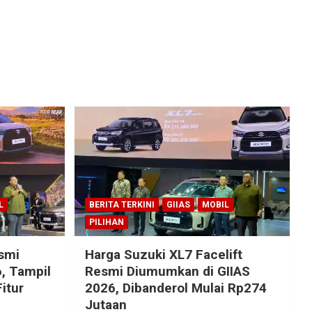
L
BERITA TERKINI
GIIAS
MOBIL
PILIHAN
esmi
Harga Suzuki XL7 Facelift
, Tampil
Resmi Diumumkan di GIIAS
itur
2026, Dibanderol Mulai Rp274
Jutaan