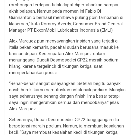
rombongan terdepan tidak dapat dipertahankan sampai
akhir balapan. Namun pada momen ini Fabio Di
Giannantonio berhasil membawa pulang poin tambahan di
klasemen,” kata Rommy Averdy, Consumer Brand General
Manager PT ExxonMobil Lubricabts Indonesia (EMLI).
Alex Marquez pun menyayangkan insiden yang terjadi di
Italia pekan kemarin, padahal sudah berusaha masuk ke
barisan depan. Kesempatan Alex Marquez dalam
menunggangi Ducati Desmosedici GP22 meraih podium
hilang, karena tergelincir di tikungan ketiga, saat
mempertahankan posisi.
“Benar-benar sangat disayangkan. Setelah begitu banyak
nasib buruk, kami memutuskan untuk naik podium. Mungkin
saya seharusnya senang dengan finish lima besar tetapi
saya ingin mengerahkan semua dan mencobanya,” jelas
Alex Marquez.
Sebenarnya, Ducati Desmosedici GP22 tungggangan dia
berpotensi meraih podium. Namun, ia membuat kesalahan
kecil. “Saya membuat kesalahan kecil di tikungan ketiga,