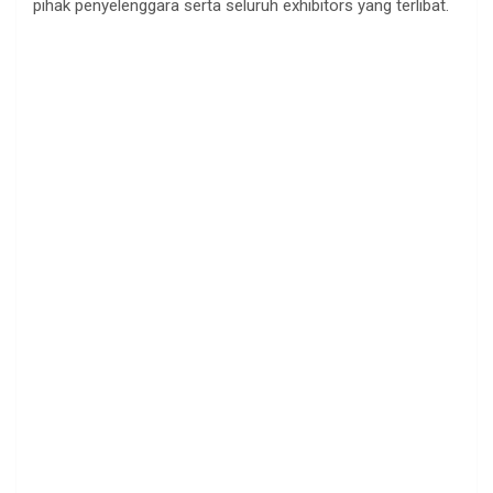
pihak penyelenggara serta seluruh exhibitors
yang terlibat.