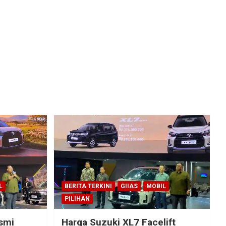
L
BERITA TERKINI
GIIAS
MOBIL
PILIHAN
esmi
Harga Suzuki XL7 Facelift