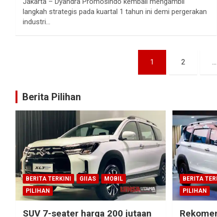
Jakarta – Dyandra Promosindo kembali mengambil
langkah strategis pada kuartal 1 tahun ini demi pergerakan
industri…
Paginasi
1
2
…
pos
Berita Pilihan
BERITA TERKINI
GIIAS
MOBIL
BERITA TER
PILIHAN
PILIHAN
SUV 7-seater harga 200 jutaan
Rekomen