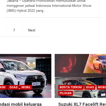
Jakarta – Dyandra Promosindo memutuskan untuk
menggeser jadwal Indonesia International Motor Show
(IIMS) Hybrid 2022 yang…
7
Next
KINI
GIIAS
MOBIL
BERITA TERKINI
GIIAS
MOBI
PILIHAN
dasi mobil keluarga
Suzuki XL7 Facelift R