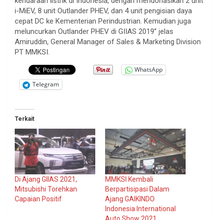
kendaraan listrik di Indonesia, dengan mendonasikan 2 unit
i-MiEV, 8 unit Outlander PHEV, dan 4 unit pengisian daya
cepat DC ke Kementerian Perindustrian. Kemudian juga
meluncurkan Outlander PHEV di GIIAS 2019” jelas
Amiruddin, General Manager of Sales & Marketing Division
PT MMKSI.
WhatsApp
Telegram
Terkait
Di Ajang GIIAS 2021,
MMKSI Kembali
Mitsubishi Torehkan
Berpartisipasi Dalam
Capaian Positif
Ajang GAIKINDO
Indonesia International
Auto Show 2021