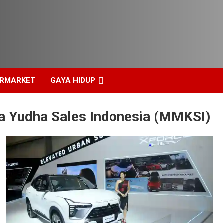
ERMARKET
GAYA HIDUP
a Yudha Sales Indonesia (MMKSI)