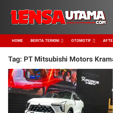
Skip
to
content
Jendela Cakrawala Indonesia
LensaUtama
HOME
BERITA TERKINI
OTOMOTIF
AFT
Tag:
PT Mitsubishi Motors Kram