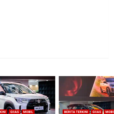
KINI
GIIAS
MOBIL
BERITA TERKINI
GIIAS
MOBI