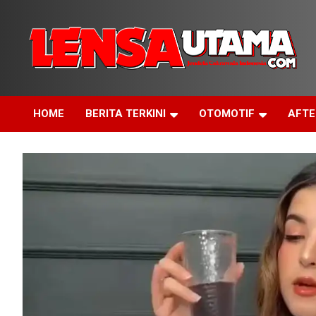
Skip
to
content
Jendela Cakrawala Indonesia
LensaUtama
HOME
BERITA TERKINI
OTOMOTIF
AFT