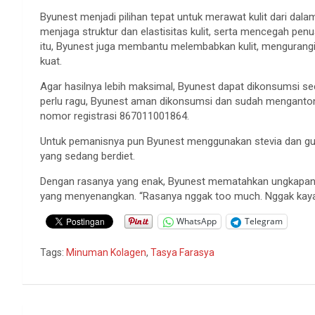
Byunest menjadi pilihan tepat untuk merawat kulit dari da
menjaga struktur dan elastisitas kulit, serta mencegah penu
itu, Byunest juga membantu melembabkan kulit, mengurangi
kuat.
Agar hasilnya lebih maksimal, Byunest dapat dikonsumsi sec
perlu ragu, Byunest aman dikonsumsi dan sudah menganto
nomor registrasi 867011001864.
Untuk pemanisnya pun Byunest menggunakan stevia dan gul
yang sedang berdiet.
Dengan rasanya yang enak, Byunest mematahkan ungkapan ‘be
yang menyenangkan. “Rasanya nggak too much. Nggak kaya’ 
WhatsApp
Telegram
Tags:
Minuman Kolagen
,
Tasya Farasya