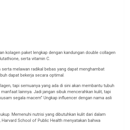
n kolagen paket lengkap dengan kandungan double collagen
utathione, serta vitamin C.
rah serta melawan radikal bebas yang dapat menghambat
buh dapat bekerja secara optimal.
kolagen, tapi semuanya yang ada di sini akan membantu tubuh
anfaat lainnya. Jadi jangan sibuk mencerahkan kulit, tapi
ggak kusam segala macem” Ungkap influencer dengan nama asli
cukup. Memenuhi nutrisi yang dibutuhkan kulit dari dalam
ih, Harvard School of Public Health menyatakan bahwa
.