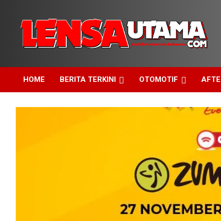
Skip
to
content
Jendela Cakrawala Indonesia
LensaUtama
HOME
BERITA TERKINI
OTOMOTIF
AFT