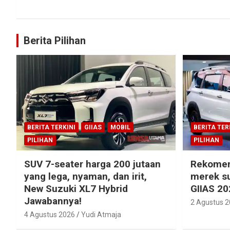
Berita Pilihan
BERITA TERKINI
GIIAS
MOBIL
BERITA TER
PILIHAN
PILIHAN
SUV 7-seater harga 200 jutaan
Rekomen
yang lega, nyaman, dan irit,
merek su
New Suzuki XL7 Hybrid
GIIAS 20
Jawabannya!
2 Agustus 
4 Agustus 2026
Yudi Atmaja