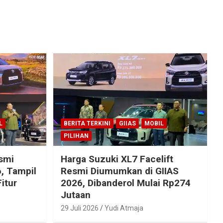
L
BERITA TERKINI
GIIAS
MOBIL
PILIHAN
esmi
Harga Suzuki XL7 Facelift
, Tampil
Resmi Diumumkan di GIIAS
itur
2026, Dibanderol Mulai Rp274
Jutaan
29 Juli 2026
Yudi Atmaja