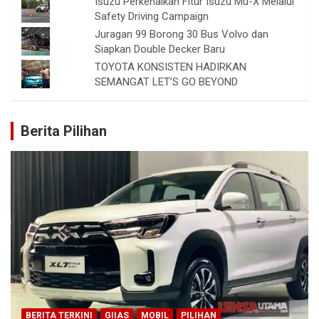
Isuzu Perkenalkan Fitur Isuzu Mu-X Melalui
Safety Driving Campaign
Juragan 99 Borong 30 Bus Volvo dan
Siapkan Double Decker Baru
TOYOTA KONSISTEN HADIRKAN
SEMANGAT LET’S GO BEYOND
Berita Pilihan
BERITA TERKINI
GIIAS
MOBIL
PILIHAN