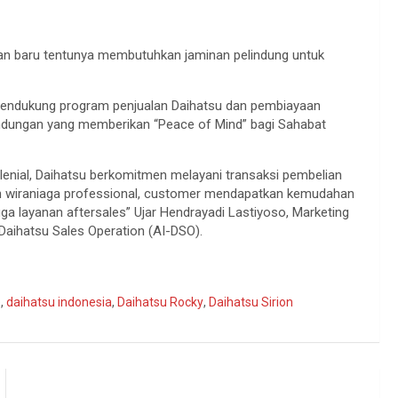
an baru tentunya membutuhkan jaminan pelindung untuk
k mendukung program penjualan Daihatsu dan pembiayaan
lindungan yang memberikan “Peace of Mind” bagi Sahabat
ilenial, Daihatsu berkomitmen melayani transaksi pembelian
dan wiraniaga professional, customer mendapatkan kemudahan
gga layanan aftersales” Ujar Hendrayadi Lastiyoso, Marketing
Daihatsu Sales Operation (AI-DSO).
e
,
daihatsu indonesia
,
Daihatsu Rocky
,
Daihatsu Sirion