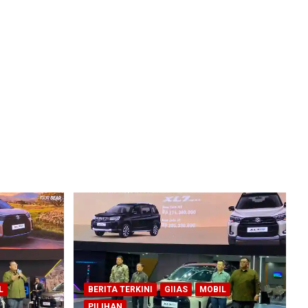
L
BERITA TERKINI
GIIAS
MOBIL
PILIHAN