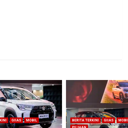
KINI
GIIAS
MOBIL
BERITA TERKINI
GIIAS
MOBI
PILIHAN