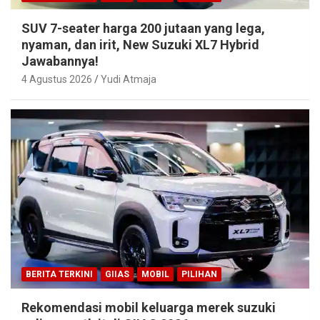
SUV 7-seater harga 200 jutaan yang lega,
nyaman, dan irit, New Suzuki XL7 Hybrid
Jawabannya!
4 Agustus 2026
Yudi Atmaja
BERITA TERKINI
GIIAS
MOBIL
PILIHAN
Rekomendasi mobil keluarga merek suzuki