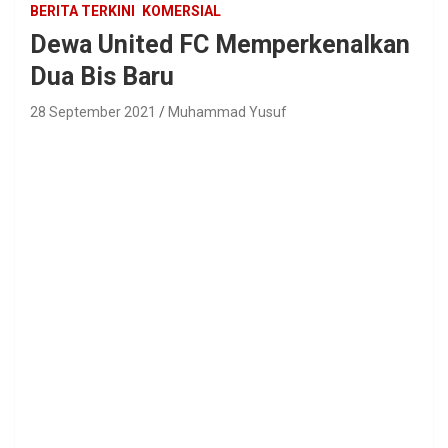
BERITA TERKINI
KOMERSIAL
Dewa United FC Memperkenalkan
Dua Bis Baru
28 September 2021
Muhammad Yusuf