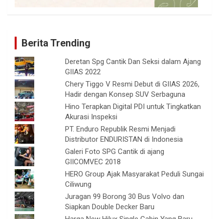
Berita Trending
Deretan Spg Cantik Dan Seksi dalam Ajang
GIIAS 2022
Chery Tiggo V Resmi Debut di GIIAS 2026,
Hadir dengan Konsep SUV Serbaguna
Hino Terapkan Digital PDI untuk Tingkatkan
Akurasi Inspeksi
PT. Enduro Republik Resmi Menjadi
Distributor ENDURISTAN di Indonesia
Galeri Foto SPG Cantik di ajang
GIICOMVEC 2018
HERO Group Ajak Masyarakat Peduli Sungai
Ciliwung
Juragan 99 Borong 30 Bus Volvo dan
Siapkan Double Decker Baru