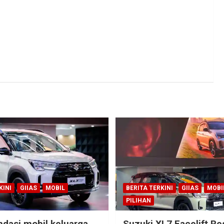
KINI
GIIAS
MOBIL
BERITA TERKINI
GIIAS
MOBI
PILIHAN
dasi mobil keluarga
Suzuki XL7 Facelift R