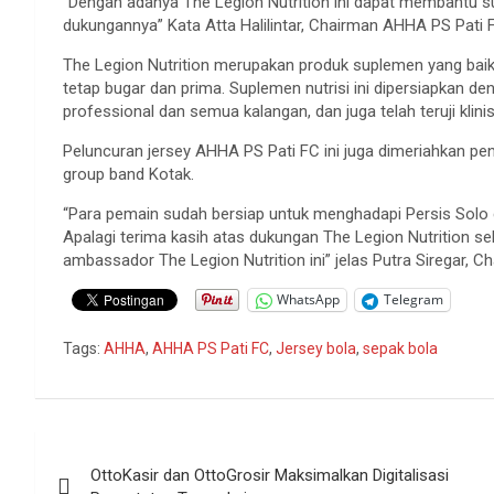
“Dengan adanya The Legion Nutrition ini dapat membantu sup
dukungannya” Kata Atta Halilintar, Chairman AHHA PS Pati 
The Legion Nutrition merupakan produk suplemen yang baik
tetap bugar dan prima. Suplemen nutrisi ini dipersiapkan d
professional dan semua kalangan, dan juga telah teruji klin
Peluncuran jersey AHHA PS Pati FC ini juga dimeriahkan pen
group band Kotak.
“Para pemain sudah bersiap untuk menghadapi Persis Solo di
Apalagi terima kasih atas dukungan The Legion Nutrition s
ambassador The Legion Nutrition ini” jelas Putra Siregar, 
WhatsApp
Telegram
Tags:
AHHA
,
AHHA PS Pati FC
,
Jersey bola
,
sepak bola
Navigasi
OttoKasir dan OttoGrosir Maksimalkan Digitalisasi