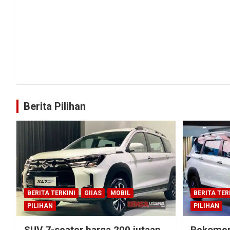
Berita Pilihan
BERITA TERKINI
GIIAS
MOBIL
BERITA TER
PILIHAN
PILIHAN
SUV 7-seater harga 200 jutaan
Rekomen