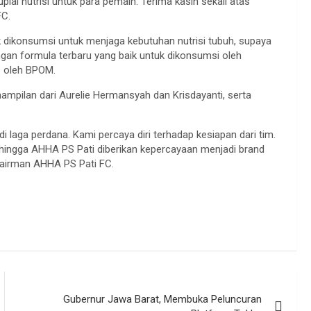
lai nutrisi untuk para pemain. Terima kasih sekali atas
FC.
 dikonsumsi untuk menjaga kebutuhan nutrisi tubuh, supaya
engan formula terbaru yang baik untuk dikonsumsi oleh
is oleh BPOM.
ampilan dari Aurelie Hermansyah dan Krisdayanti, serta
 laga perdana. Kami percaya diri terhadap kesiapan dari tim.
ehingga AHHA PS Pati diberikan kepercayaan menjadi brand
Chairman AHHA PS Pati FC.
Gubernur Jawa Barat, Membuka Peluncuran