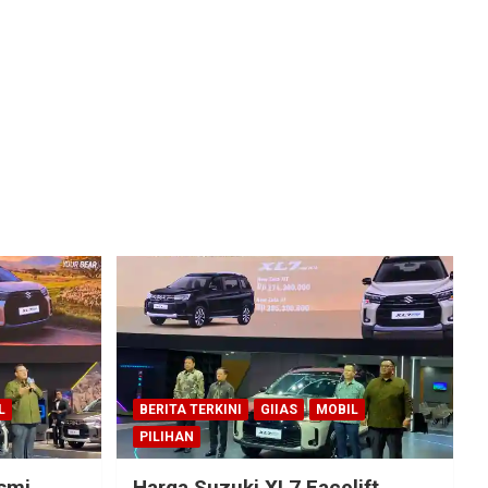
L
BERITA TERKINI
GIIAS
MOBIL
PILIHAN
esmi
Harga Suzuki XL7 Facelift