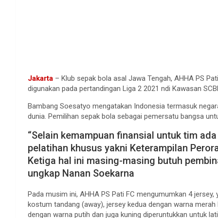
Jakarta
– Klub sepak bola asal Jawa Tengah, AHHA PS Pati 
digunakan pada pertandingan Liga 2 2021 ndi Kawasan SCBD
Bambang Soesatyo mengatakan Indonesia termasuk negara
dunia. Pemilihan sepak bola sebagai pemersatu bangsa untuk
“Selain kemampuan finansial untuk tim a
pelatihan khusus yakni Keterampilan Peror
Ketiga hal ini masing-masing butuh pemb
ungkap Nanan Soekarna
Pada musim ini, AHHA PS Pati FC mengumumkan 4 jersey, y
kostum tandang (away), jersey kedua dengan warna merah 
dengan warna putih dan juga kuning diperuntukkan untuk lat