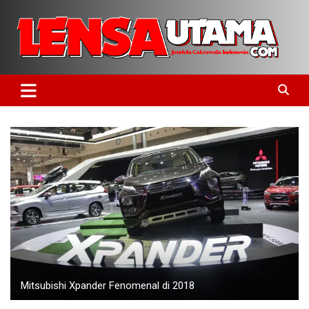
Skip
to
content
Jendela Cakrawala Indonesia
LensaUtama
Mitsubishi Xpander Fenomenal di 2018