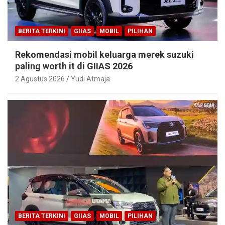
BERITA TERKINI
GIIAS
MOBIL
PILIHAN
Rekomendasi mobil keluarga merek suzuki
paling worth it di GIIAS 2026
2 Agustus 2026
Yudi Atmaja
BERITA TERKINI
GIIAS
MOBIL
PILIHAN