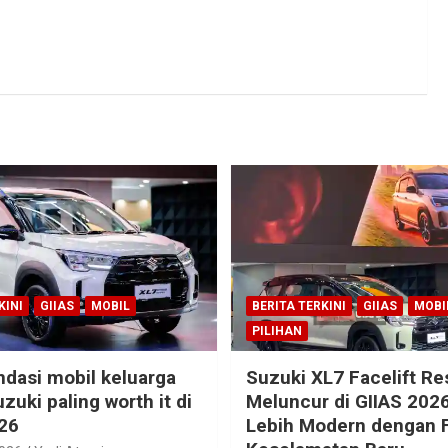
KINI
GIIAS
MOBIL
BERITA TERKINI
GIIAS
MOBI
PILIHAN
dasi mobil keluarga
Suzuki XL7 Facelift R
zuki paling worth it di
Meluncur di GIIAS 2026
26
Lebih Modern dengan F