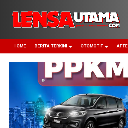
Skip
to
content
Jendela Cakrawala Indonesia
LensaUtama
HOME
BERITA TERKINI
OTOMOTIF
AFT