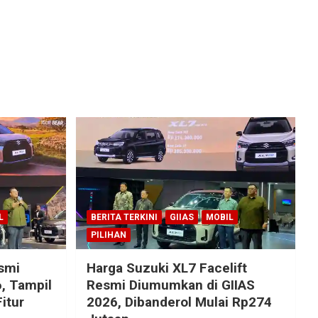
L
BERITA TERKINI
GIIAS
MOBIL
PILIHAN
esmi
Harga Suzuki XL7 Facelift
, Tampil
Resmi Diumumkan di GIIAS
itur
2026, Dibanderol Mulai Rp274