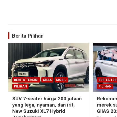
Berita Pilihan
BERITA TERKINI
GIIAS
MOBIL
BERITA TER
PILIHAN
PILIHAN
SUV 7-seater harga 200 jutaan
Rekomen
yang lega, nyaman, dan irit,
merek su
New Suzuki XL7 Hybrid
GIIAS 20