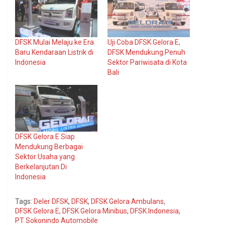
DFSK Mulai Melaju ke Era
Uji Coba DFSK Gelora E,
Baru Kendaraan Listrik di
DFSK Mendukung Penuh
Indonesia
Sektor Pariwisata di Kota
Bali
DFSK Gelora E Siap
Mendukung Berbagai
Sektor Usaha yang
Berkelanjutan Di
Indonesia
Tags:
Deler DFSK
,
DFSK
,
DFSK Gelora Ambulans
,
DFSK Gelora E
,
DFSK Gelora Minibus
,
DFSK Indonesia
,
PT Sokonindo Automobile