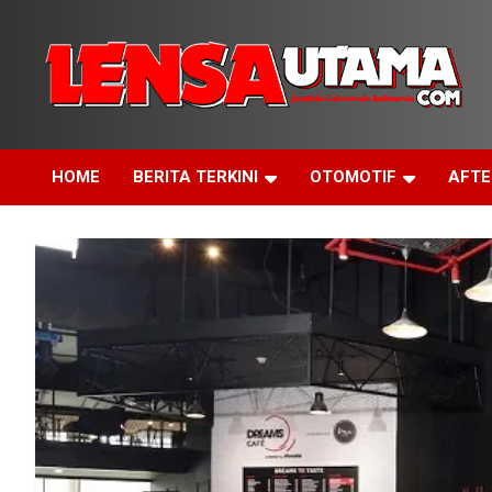
Skip
to
content
Jendela Cakrawala Indonesia
LensaUtama
HOME
BERITA TERKINI
OTOMOTIF
AFT