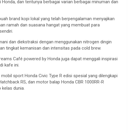
ari Honda, dan tentunya berbagai varian berbagai minuman dan
buah brand kopi lokal yang telah berpengalaman menyajikan
ayanan ramah dan suasana hangat yang membuat para
endiri.
amani dan diekstraksi dengan menggunakan nitrogen dingin
 tingkat kemanisan dan intensitas pada cold brew.
reams Café powered by Honda juga dapat menggali inspirasi
i kafe ini.
mobil sport Honda Civic Type R edisi spesial yang dilengkapi
ty Hatchback RS, dan motor balap Honda CBR 1000RR-R
 kelas dunia.