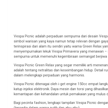
Vespa Picnic adalah perpaduan sempurna dari desain Vespa 
simbol warisan yang kaya namun tetap relevan dengan gay
terinspirasi dari alam itu sendiri yaitu warna Green Relax
menyempurnakan lekuk Vespa Primavera yang menawan – m
sempurna untuk memenuhi kegembiraan semangat berjiwa 
Vespa Picnic Green Relax yang segar memiliki arti menena
adalah tentang netralitas dan keseimbangan hidup. Detail ru
dalam melengkapi perpaduan yang harmonis.
Vespa Picnic ditenagai oleh i-get engine 150cc empat langka
katup injeksi elektronik. Daya mesin dan torsi yang dihasi
kemantapan dan kehandalan untuk pemakaian yang mulus 
Bagi pecinta fashion, lengkapi tampilan Vespa Picnic deng
(tersedia dalam warna putih dan abu-abu).