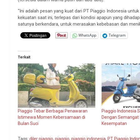
“Ini adalah pesan yang kuat dari PT Piaggio Indonesia un
kekuatan saat ini, terlepas dari kondisi apapun yang dihad
satunya berkendara, untuk merasakan kebebasan dan menikma
WhatsApp
Telegram
Terkait
Piaggio Tebar Berbagai Penawaran
Piaggio Indonesia
Istimewa Momen Kebersamaan di
Dengan Semangat 
Bulan Suci
Kesempatan
Tags:
diler piaggio
,
piaggio
,
piaggio indonesia
,
PT Piaggio Indo