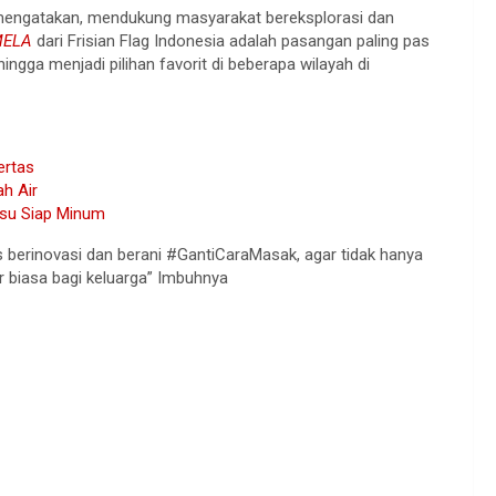
n mengatakan, mendukung masyarakat bereksplorasi dan
ELA
dari Frisian Flag Indonesia adalah pasangan paling pas
ga menjadi pilihan favorit di beberapa wilayah di
ertas
ah Air
usu Siap Minum
 berinovasi dan berani #GantiCaraMasak, agar tidak hanya
r biasa bagi keluarga” Imbuhnya