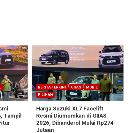
L
BERITA TERKINI
GIIAS
MOBIL
PILIHAN
esmi
Harga Suzuki XL7 Facelift
, Tampil
Resmi Diumumkan di GIIAS
itur
2026, Dibanderol Mulai Rp274
Jutaan