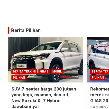
Berita Pilihan
BERITA TERKINI
GIIAS
MOBIL
BERITA TER
PILIHAN
PILIHAN
SUV 7-seater harga 200 jutaan
Rekomen
yang lega, nyaman, dan irit,
merek su
New Suzuki XL7 Hybrid
GIIAS 20
Jawabannya!
2 Agustus 