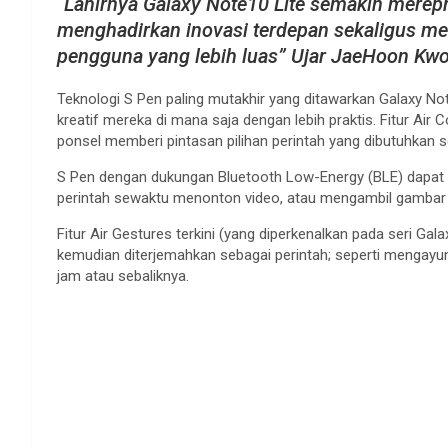
“Lahirnya Galaxy Note10 Lite semakin merep
menghadirkan inovasi terdepan sekaligus m
pengguna yang lebih luas” Ujar JaeHoon Kwo
Teknologi S Pen paling mutakhir yang ditawarkan Galaxy N
kreatif mereka di mana saja dengan lebih praktis. Fitur Ai
ponsel memberi pintasan pilihan perintah yang dibutuhkan s
S Pen dengan dukungan Bluetooth Low-Energy (BLE) dapat 
perintah sewaktu menonton video, atau mengambil gambar dar
Fitur Air Gestures terkini (yang diperkenalkan pada seri G
kemudian diterjemahkan sebagai perintah; seperti mengayun 
jam atau sebaliknya.