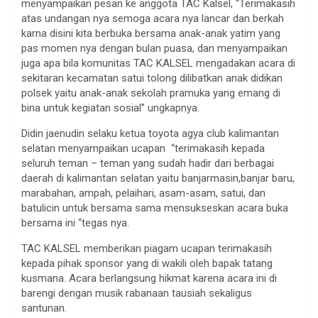
menyampaikan pesan ke anggota TAC Kalsel, “Terimakasih
atas undangan nya semoga acara nya lancar dan berkah
karna disini kita berbuka bersama anak-anak yatim yang
pas momen nya dengan bulan puasa, dan menyampaikan
juga apa bila komunitas TAC KALSEL mengadakan acara di
sekitaran kecamatan satui tolong dilibatkan anak didikan
polsek yaitu anak-anak sekolah pramuka yang emang di
bina untuk kegiatan sosial” ungkapnya.
Didin jaenudin selaku ketua toyota agya club kalimantan
selatan menyampaikan ucapan “terimakasih kepada
seluruh teman – teman yang sudah hadir dari berbagai
daerah di kalimantan selatan yaitu banjarmasin,banjar baru,
marabahan, ampah, pelaihari, asam-asam, satui, dan
batulicin untuk bersama sama mensukseskan acara buka
bersama ini “tegas nya.
TAC KALSEL memberikan piagam ucapan terimakasih
kepada pihak sponsor yang di wakili oleh bapak tatang
kusmana. Acara berlangsung hikmat karena acara ini di
barengi dengan musik rabanaan tausiah sekaligus
santunan.