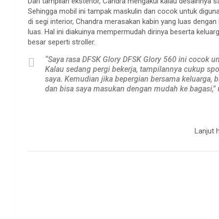
Dari tampilan eksterior, Candra mengakui kalau desainnya 
Sehingga mobil ini tampak maskulin dan cocok untuk digunak
di segi interior, Chandra merasakan kabin yang luas dengan 
luas. Hal ini diakuinya mempermudah dirinya beserta kelu
besar seperti stroller.
“Saya rasa DFSK Glory DFSK Glory 560 ini cocok unt
Kalau sedang pergi bekerja, tampilannya cukup sp
saya. Kemudian jika bepergian bersama keluarga, 
dan bisa saya masukan dengan mudah ke bagasi,” u
Lanjut 