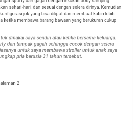
sangat sporty dan gagah dengan lekukan body samping.
an sehari-hari, dan sesuai dengan selera dirinya. Kemudian
konfigurasi jok yang bisa dilipat dan membuat kabin lebih
arga ketika membawa barang bawaan yang berukuran cukup
uk dipakai saya sendiri atau ketika bersama keluarga.
orty dan tampak gagah sehingga cocok dengan selera
biasanya untuk saya membawa stroller untuk anak saya
ngkap pria berusia 31 tahun tersebut.
.
halaman 2