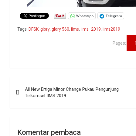
WhatsApp
Telegram
Tags:
DFSK
,
glory
,
glory 560
,
iims
,
iims_2019
,
iims2019
Pages:
Navigasi
All New Ertiga Minor Change Pukau Pengunjung
pos
Telkomsel IIMS 2019
Komentar pembaca