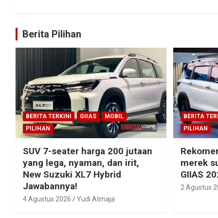
Berita Pilihan
BERITA TERKINI
GIIAS
MOBIL
BERITA TER
PILIHAN
PILIHAN
SUV 7-seater harga 200 jutaan
Rekomen
yang lega, nyaman, dan irit,
merek su
New Suzuki XL7 Hybrid
GIIAS 20
Jawabannya!
2 Agustus 
4 Agustus 2026
Yudi Atmaja