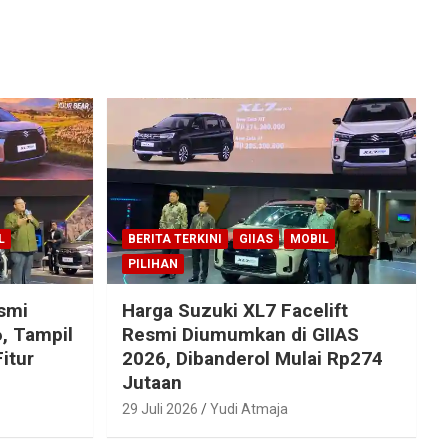
L
BERITA TERKINI
GIIAS
MOBIL
PILIHAN
esmi
Harga Suzuki XL7 Facelift
, Tampil
Resmi Diumumkan di GIIAS
itur
2026, Dibanderol Mulai Rp274
Jutaan
29 Juli 2026
Yudi Atmaja