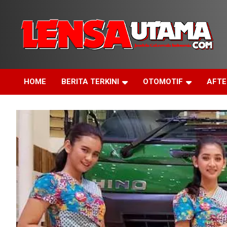
Skip
to
content
Jendela Cakrawala Indonesia
LensaUtama
HOME
BERITA TERKINI
OTOMOTIF
AFT