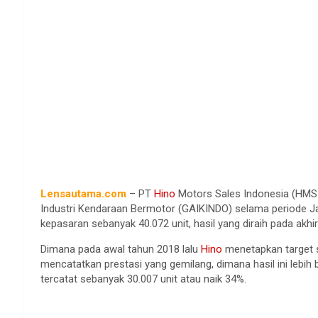
Lensautama.com
– PT
Hino
Motors Sales Indonesia (HMSI
Industri Kendaraan Bermotor (GAIKINDO) selama periode J
kepasaran sebanyak 40.072 unit, hasil yang diraih pada akhir 
Dimana pada awal tahun 2018 lalu
Hino
menetapkan target se
mencatatkan prestasi yang gemilang, dimana hasil ini lebih 
tercatat sebanyak 30.007 unit atau naik 34%.