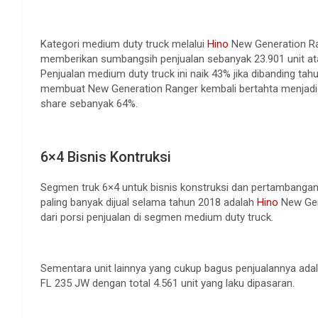
Kategori medium duty truck melalui
Hino
New Generation Ran
memberikan sumbangsih penjualan sebanyak 23.901 unit ata
Penjualan medium duty truck ini naik 43% jika dibanding ta
membuat New Generation Ranger kembali bertahta menjadi 
share sebanyak 64%.
.
6×4 Bisnis Kontruksi
Segmen truk 6×4 untuk bisnis konstruksi dan pertambangan m
paling banyak dijual selama tahun 2018 adalah
Hino
New Gene
dari porsi penjualan di segmen medium duty truck.
.
Sementara unit lainnya yang cukup bagus penjualannya adala
FL 235 JW dengan total 4.561 unit yang laku dipasaran.