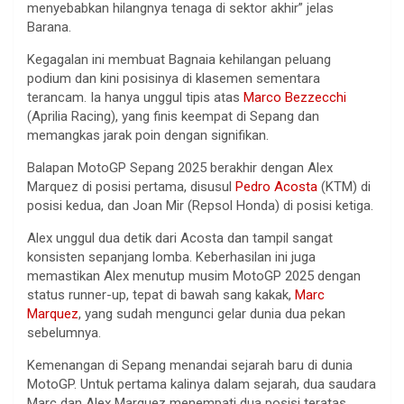
menyebabkan
hilangnya
tenaga
di
sektor
akhir
”
jelas
Barana
.
Kegagalan
ini
membuat
Bagnaia
kehilangan
peluang
podium dan
kini
posisinya
di
klasemen
sementara
terancam
.
Ia
hanya
unggul
tipis
atas
Marco
Bezzecchi
(Aprilia Racing), yang
finis
keempat
di Sepang dan
memangkas
jarak
poin
dengan
signifikan
.
Balapan
MotoGP Sepang 2025
berakhir
dengan
Alex
Marquez di
posisi
pertama
,
disusul
Pedro Acosta
(KTM) di
posisi
kedua
, dan Joan Mir (Repsol Honda) di
posisi
ketiga
.
Alex
unggul
dua
detik
dari
Acosta dan
tampil
sangat
konsisten
sepanjang
lomba
.
Keberhasilan
ini
juga
memastikan
Alex
menutup
musim
MotoGP 2025
dengan
status runner-up,
tepat
di
bawah
sang
kakak
,
Marc
Marquez
, yang
sudah
mengunci
gelar
dunia
dua
pekan
sebelumnya
.
Kemenangan
di Sepang
menandai
sejarah
baru
di dunia
MotoGP.
Untuk
pertama
kalinya
dalam
sejarah
,
dua
saudara
Marc dan Alex Marquez
menempati
dua
posisi
teratas