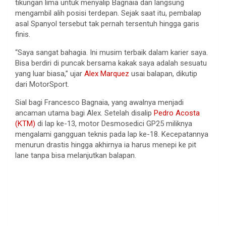
tikungan
lima
untuk
menyalip
Bagnaia
dan
langsung
mengambil
alih
posisi
terdepan
.
Sejak
saat
itu
,
pembalap
asal
Spanyol
tersebut
tak
pernah
tersentuh
hingga
garis
finis
.
“Saya sangat
bahagia
.
Ini
musim
terbaik
dalam
karier
saya
.
Bisa
berdiri
di
puncak
bersama
kakak
saya
adalah
sesuatu
yang
luar
biasa
,”
ujar
Alex Marquez
usai
balapan
,
dikutip
dari
MotorSport
.
Sial
bagi
Francesco
Bagnaia
, yang
awalnya
menjadi
ancaman
utama
bagi
Alex.
Setelah
disalip
Pedro Acosta
(KTM)
di lap ke-13, motor
Desmosedici
GP25
miliknya
mengalami
gangguan
teknis
pada lap ke-18.
Kecepatannya
menurun
drastis
hingga
akhirnya
ia
harus
menepi
ke
pit
lane
tanpa
bisa
melanjutkan
balapan
.