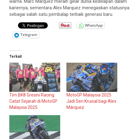
warna
. Marc Marquez
meraih
gelar
dunia
kedelapan
dalam
kariernya
,
sementara
Alex Marquez
menegaskan
statusnya
sebagai
salah
satu
pembalap
terbaik
generasi
baru
.
WhatsApp
Telegram
Terkait
Tim BK8 Gresini Racing
MotoGP Malaysia 2025
Catat Sejarah di MotoGP
Jadi Seri Krusial bagi Alex
Malaysia 2025
Márquez