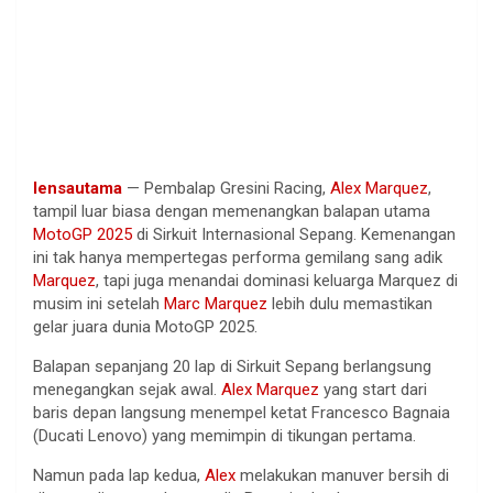
lensautama
—
Pembalap
Gresini
Racing,
Alex Marquez
,
tampil
luar
biasa
dengan
memenangkan
balapan
utama
MotoGP 2025
di
Sirkuit
Internasional
Sepang.
Kemenangan
ini
tak
hanya
mempertegas
performa
gemilang
sang
adik
Marquez
,
tapi
juga
menandai
dominasi
keluarga
Marquez di
musim
ini
setelah
Marc Marquez
lebih
dulu
memastikan
gelar
juara
dunia MotoGP 2025.
Balapan
sepanjang
20 lap di
Sirkuit
Sepang
berlangsung
menegangkan
sejak
awal
.
Alex Marquez
yang start
dari
baris
depan
langsung
menempel
ketat
Francesco
Bagnaia
(Ducati Lenovo) yang
memimpin
di
tikungan
pertama
.
Namun
pada lap
kedua
,
Alex
melakukan
manuver
bersih
di