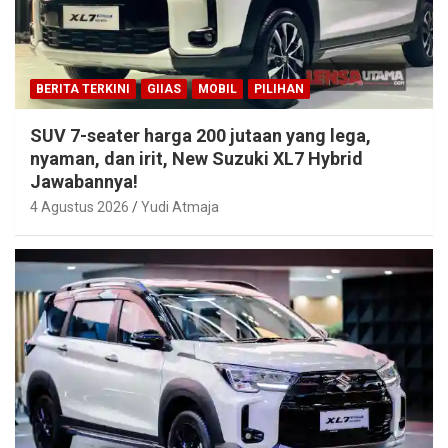
BERITA TERKINI
GIIAS
MOBIL
PILIHAN
SUV 7-seater harga 200 jutaan yang lega,
nyaman, dan irit, New Suzuki XL7 Hybrid
Jawabannya!
4 Agustus 2026
Yudi Atmaja