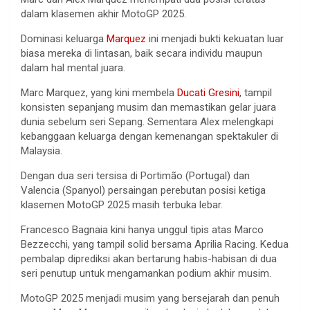
dalam
klasemen
akhir
MotoGP 2025.
Dominasi
keluarga
Marquez
ini
menjadi
bukti
kekuatan
luar
biasa
mereka
di
lintasan
,
baik
secara
individu
maupun
dalam
hal
mental
juara
.
Marc Marquez, yang
kini
membela
Ducati
Gresini
,
tampil
konsisten
sepanjang
musim
dan
memastikan
gelar
juara
dunia
sebelum
seri
Sepang.
Sementara
Alex
melengkapi
kebanggaan
keluarga
dengan
kemenangan
spektakuler
di
Malaysia.
Dengan
dua
seri
tersisa
di Portim
ão (Portugal) dan
Valencia (
Spanyol
)
persaingan
perebutan
posisi
ketiga
klasemen
MotoGP 2025
masih
terbuka
lebar
.
Francesco
Bagnaia
kini
hanya
unggul
tipis
atas
Marco
Bezzecchi
, yang
tampil
solid
bersama
Aprilia Racing.
Kedua
pembalap
diprediksi
akan
bertarung
habis-habisan
di
dua
seri
penutup
untuk
mengamankan
podium
akhir
musim
.
MotoGP 2025
menjadi
musim
yang
bersejarah
dan
penuh