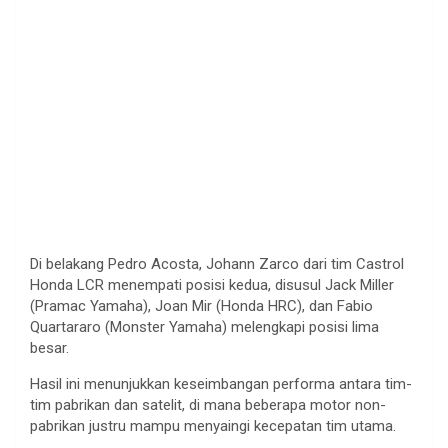
Di
belakang
Pedro Acosta, Johann
Zarco
dari
tim
Castrol
Honda LCR
menempati
posisi
kedua
,
disusul
Jack Miller
(
Pramac
Yamaha), Joan Mir (Honda HRC), dan Fabio
Quartararo (Monster Yamaha)
melengkapi
posisi
lima
besar
.
Hasil
ini
menunjukkan
keseimbangan
performa
antara
tim-
tim
pabrikan
dan
satelit
, di mana
beberapa
motor non-
pabrikan
justru
mampu
menyaingi
kecepatan
tim
utama
.