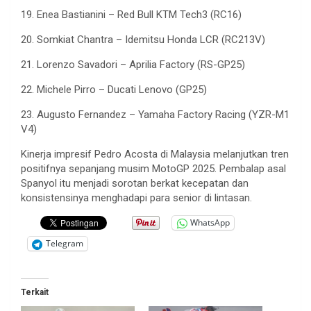
19.
Enea
Bastianini
– Red Bull KTM Tech3 (RC16)
20.
Somkiat
Chantra
–
Idemitsu
Honda LCR (RC213V)
21.
Lorenzo
Savadori
– Aprilia Factory (RS-GP25)
22.
Michele
Pirro
– Ducati Lenovo (GP25)
23.
Augusto Fernandez – Yamaha Factory Racing (YZR-M1
V4)
Kinerja
impresif
Pedro Acosta di Malaysia
melanjutkan
tren
positifnya
sepanjang
musim
MotoGP 2025.
Pembalap
asal
Spanyol
itu
menjadi
sorotan
berkat
kecepatan
dan
konsistensinya
menghadapi
para senior di
lintasan
.
WhatsApp
Telegram
Terkait