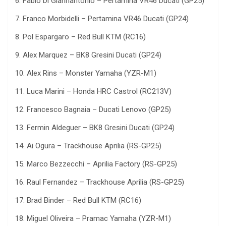
6.
Fabio Di Giannantonio –
Pertamina
VR46 Ducati (GP25)
7.
Franco
Morbidelli
–
Pertamina
VR46 Ducati (GP24)
8.
Pol
Espargaro
– Red Bull KTM (RC16)
9.
Alex Marquez – BK8
Gresini
Ducati (GP24)
10.
Alex
Rins
– Monster Yamaha (YZR-M1)
11.
Luca Marini – Honda HRC Castrol (RC213V)
12.
Francesco
Bagnaia
– Ducati Lenovo (GP25)
13.
Fermin
Aldeguer
– BK8
Gresini
Ducati (GP24)
14.
Ai Ogura –
Trackhouse
Aprilia (RS-GP25)
15.
Marco
Bezzecchi
– Aprilia Factory (RS-GP25)
16.
Raul Fernandez –
Trackhouse
Aprilia (RS-GP25)
17.
Brad Binder – Red Bull KTM (RC16)
18.
Miguel Oliveira –
Pramac
Yamaha (YZR-M1)