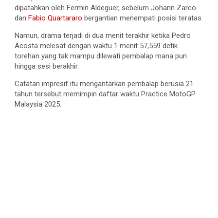
dipatahkan
oleh Fermin
Aldeguer
,
sebelum
Johann
Zarco
dan
Fabio Quartararo
bergantian
menempati
posisi
teratas
.
Namun
, drama
terjadi
di
dua
menit
terakhir
ketika
Pedro
Acosta
melesat
dengan
waktu
1
menit
57,559
detik
torehan
yang
tak
mampu
dilewati
pembalap
mana pun
hingga
sesi
berakhir
.
Catatan
impresif
itu
mengantarkan
pembalap
berusia
21
tahun
tersebut
memimpin
daftar
waktu
Practice MotoGP
Malaysia 2025.