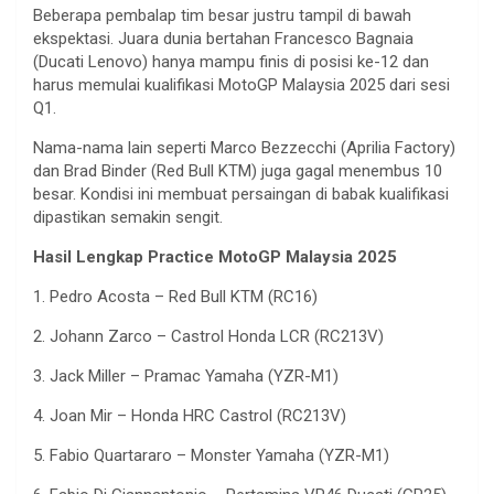
Beberapa
pembalap
tim
besar
justru
tampil
di
bawah
ekspektasi
.
Juara
dunia
bertahan
Francesco
Bagnaia
(Ducati Lenovo)
hanya
mampu
finis
di
posisi
ke-12 dan
harus
memulai
kualifikasi
MotoGP Malaysia 2025
dari
sesi
Q1.
Nama-
nama
lain
seperti
Marco
Bezzecchi
(Aprilia Factory)
dan Brad Binder (Red Bull KTM) juga
gagal
menembus
10
besar
.
Kondisi
ini
membuat
persaingan
di
babak
kualifikasi
dipastikan
semakin
sengit
.
Hasil
Lengkap
Practice MotoGP Malaysia 2025
1. Pedro Acosta
– Red Bull KTM (RC16)
2.
Johann
Zarco
– Castrol Honda LCR (RC213V)
3.
Jack Miller –
Pramac
Yamaha (YZR-M1)
4.
Joan Mir – Honda HRC Castrol (RC213V)
5.
Fabio Quartararo – Monster Yamaha (YZR-M1)