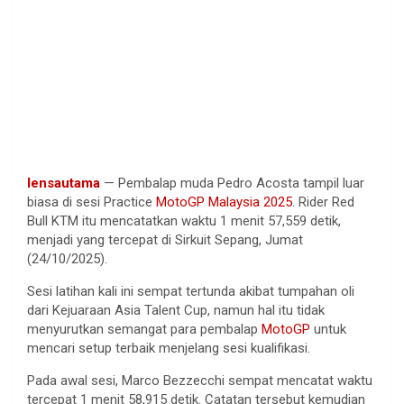
lensautama
—
Pembalap
muda
Pedro Acosta
tampil
luar
biasa
di
sesi
Practice
MotoGP Malaysia 2025
. Rider Red
Bull KTM
itu
mencatatkan
waktu
1
menit
57,559
detik
,
menjadi
yang
tercepat
di
Sirkuit
Sepang,
Jumat
(24/10/2025).
Sesi
latihan
kali
ini
sempat
tertunda
akibat
tumpahan
oli
dari
Kejuaraan
Asia Talent Cup,
namun
hal
itu
tidak
menyurutkan
semangat
para
pembalap
MotoGP
untuk
mencari
setup
terbaik
menjelang
sesi
kualifikasi
.
Pada
awal
sesi
, Marco
Bezzecchi
sempat
mencatat
waktu
tercepat
1
menit
58,915
detik
.
Catatan
tersebut
kemudian