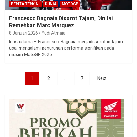
BERITA TERKINI
DUNIA
MOTOGP
Francesco Bagnaia Disorot Tajam, Dinilai
Remehkan Marc Marquez
8 Januari 2026
Yudi Atmaja
lensautama – Francesco Bagnaia menjadi sorotan tajam
usai mengalami penurunan performa signifikan pada
musim MotoGP 2025.…
Paginasi
1
2
…
7
Next
pos