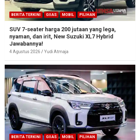
BERITA TERKINI
GIIAS
MOBIL
PILIHAN
SUV 7-seater harga 200 jutaan yang lega,
nyaman, dan irit, New Suzuki XL7 Hybrid
Jawabannya!
4 Agustus 2026
Yudi Atmaja
BERITA TERKINI
GIIAS
MOBIL
PILIHAN