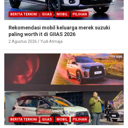
BERITA TERKINI
GIIAS
MOBIL
PILIHAN
Rekomendasi mobil keluarga merek suzuki
paling worth it di GIIAS 2026
2 Agustus 2026
Yudi Atmaja
BERITA TERKINI
GIIAS
MOBIL
PILIHAN