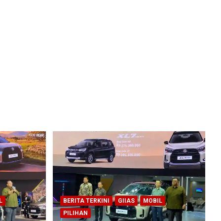
L
BERITA TERKINI
GIIAS
MOBIL
PILIHAN