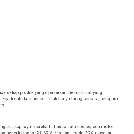
da setiap produk yang dipasarkan. Seluruh unit yang
enjadi satu komunitas. Tidak hanya turing semata, beragam
ng.
gan sikap loyal mereka terhadap satu tipe sepeda motor.
ching seperti Honda CB150 Verza dan Honda PCX, ajang ini