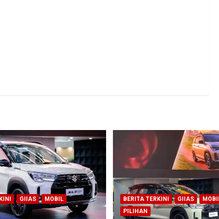
KINI
GIIAS
MOBIL
BERITA TERKINI
GIIAS
MOBI
PILIHAN