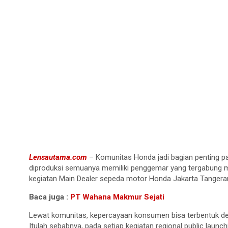
Lensautama.com
– Komunitas Honda jadi bagian penting pa
diproduksi semuanya memiliki penggemar yang tergabung m
kegiatan Main Dealer sepeda motor Honda Jakarta Tangera
Baca juga :
PT Wahana Makmur Sejati
Lewat komunitas, kepercayaan konsumen bisa terbentuk den
Itulah sebabnya, pada setiap kegiatan regional public laun