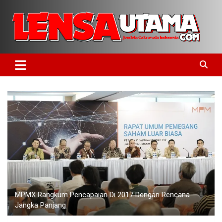
Skip
to
content
Jendela Cakrawala Indonesia
LensaUtama
MPMX Rangkum Pencapaian Di 2017 Dengan Rencana
Jangka Panjang