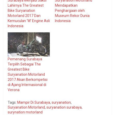
Surabaya Menjadi Saksi
Suryanation Motorland
Lahirnya The Greatest
Mendapatkan
Bike Suryanation
Penghargaan oleh
Motorland 2017 Dan
Museum Rekor Dunia
Kemuculan ‘W’ Engine Asli
Indonesia
Indonesia
Pemenang Surabaya
Terpilih Sebagai The
Greatest Bike
Suryanation Motorland
2017 Akan Berkompetisi
di Ajang Internasional di
Verona
Tags:
Mampir Di Surabaya
,
suryanation
,
Suryanation Motorland
,
suryanation surabaya
,
surynation motorland