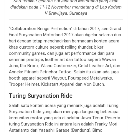
Seri terakhir gelaran Suryanation Motorland yang akan
diadakan pada 11-12 November mendatang di Lap Kodam
V Brawijaya, Surabaya
“Collaboration Brings Perfection” di tahun 2017, seri Grand
Final Suryanation Motorland 2017 akan digelar selama dua
hari dengan tetap menghadirkan bermacam konten acara
khas custom culture seperti: rolling thunder, biker
community games, dan juga art performance dari para
seniman pinstripe, leather art dan tattoo seperti Wawan
Junx, Rio Bronx, Wisnu Customizer, Cetul Leather Art, dan
Anneke Fitrianti Petrichor Tattoo. Selain itu akan ada juga
booth apparel seperti Wayout, Fourspeed Metalwerks,
Trooper Helmet, Kickstart Apparel dan Von Dutch.
Turing Suryanation Ride
Salah satu konten acara yang menarik juga adalah Turing
Suryanation Ride yang akan menyapa langsung beberapa
komunitas motor yang ada di sekitar Jawa Timur. Peserta
turing Suryanation Ride ini antara lain adalah Franky Mori
Astarianto dari Yasashii Garage (Bandung), Bimo