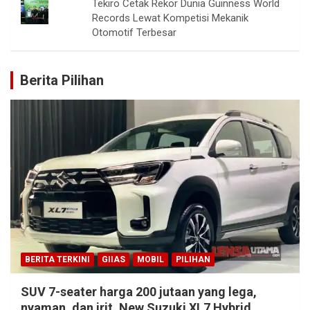
Tekiro Cetak Rekor Dunia Guinness World
Records Lewat Kompetisi Mekanik
Otomotif Terbesar
Berita Pilihan
BERITA TERKINI
GIIAS
MOBIL
PILIHAN
SUV 7-seater harga 200 jutaan yang lega,
nyaman, dan irit, New Suzuki XL7 Hybrid