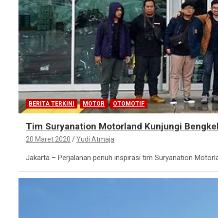
BERITA TERKINI
MOTOR
OTOMOTIF
Tim Suryanation Motorland Kunjungi Bengkel 
20 Maret 2020
Yudi Atmaja
Jakarta – Perjalanan penuh inspirasi tim Suryanation Motorl