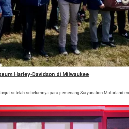
seum Harley-Davidson di Milwaukee
erlanjut setelah sebelumnya para pemenang Suryanation Motorland 