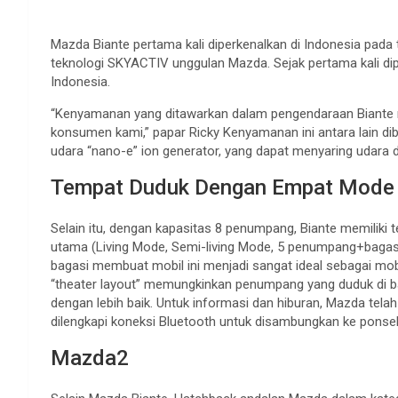
Mazda Biante pertama kali diperkenalkan di Indonesia pada
teknologi SKYACTIV unggulan Mazda. Sejak pertama kali diper
Indonesia.
“Kenyamanan yang ditawarkan dalam pengendaraan Biante m
konsumen kami,” papar Ricky Kenyamanan ini antara lain di
udara “nano-e” ion generator, yang dapat menyaring udara
Tempat Duduk Dengan Empat Mode 
Selain itu, dengan kapasitas 8 penumpang, Biante memilik
utama (Living Mode, Semi-living Mode, 5 penumpang+bagasi,
bagasi membuat mobil ini menjadi sangat ideal sebagai mob
“theater layout” memungkinkan penumpang yang duduk di bar
dengan lebih baik. Untuk informasi dan hiburan, Mazda tel
dilengkapi koneksi Bluetooth untuk disambungkan ke ponsel 
Mazda2