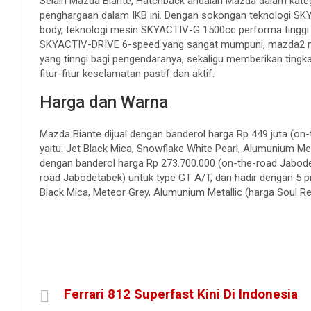
Selain Mazda Biante, Hatchback andalan Mazda dalam kate
penghargaan dalam IKB ini. Dengan sokongan teknologi SKY
body, teknologi mesin SKYACTIV-G 1500cc performa tinggi se
SKYACTIV-DRIVE 6-speed yang sangat mumpuni, mazda2 m
yang tinngi bagi pengendaranya, sekaligu memberikan tingk
fitur-fitur keselamatan pastif dan aktif.
Harga dan Warna
Mazda Biante dijual dengan banderol harga Rp 449 juta (on
yaitu: Jet Black Mica, Snowflake White Pearl, Alumunium Met
dengan banderol harga Rp 273.700.000 (on-the-road Jabode
road Jabodetabek) untuk type GT A/T, dan hadir dengan 5 pil
Black Mica, Meteor Grey, Alumunium Metallic (harga Soul R
Ferrari 812 Superfast Kini Di Indonesia