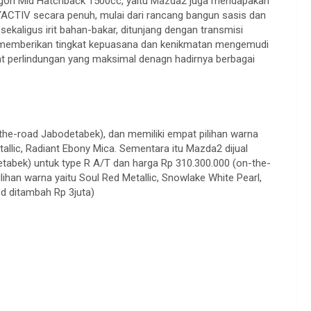
gori Mid Hatchback 1500cc, yaitu Mazda2 juga mendapakan
ACTIV secara penuh, mulai dari rancang bangun sasis dan
kaligus irit bahan-bakar, ditunjang dengan transmisi
emberikan tingkat kepuasana dan kenikmatan mengemudi
at perlindungan yang maksimal denagn hadirnya berbagai
-the-road Jabodetabek), dan memiliki empat pilihan warna
allic, Radiant Ebony Mica. Sementara itu Mazda2 dijual
tabek) untuk type R A/T dan harga Rp 310.300.000 (on-the-
ihan warna yaitu Soul Red Metallic, Snowlake White Pearl,
ed ditambah Rp 3juta)