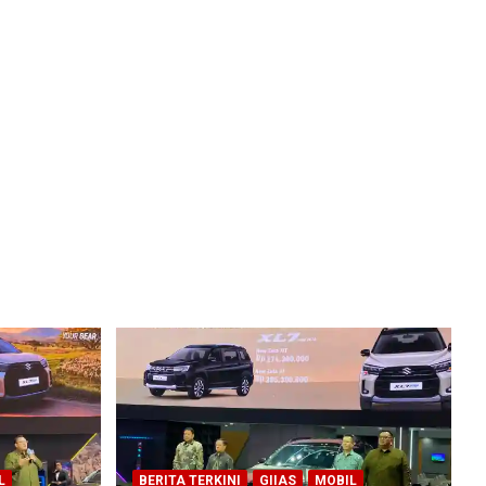
L
BERITA TERKINI
GIIAS
MOBIL