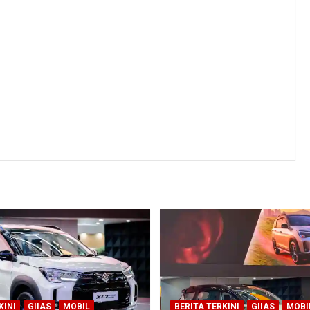
KINI
GIIAS
MOBIL
BERITA TERKINI
GIIAS
MOBI