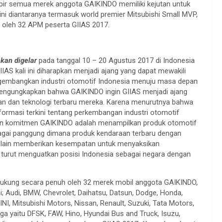
ampir semua merek anggota GAIKINDO memiliki kejutan untuk
i diantaranya termasuk world premier Mitsubishi Small MVP,
n oleh 32 APM peserta GIIAS 2017.
akan digelar
pada tanggal 10 – 20 Agustus 2017 di Indonesia
IAS kali ini diharapkan menjadi ajang yang dapat mewakili
embangkan industri otomotif Indonesia menuju masa depan
engungkapkan bahwa GAIKINDO ingin GIIAS menjadi ajang
n dan teknologi terbaru mereka. Karena menurutnya bahwa
nformasi terkini tentang perkembangan industri otomotif
an komitmen GAIKINDO adalah menampilkan produk otomotif
bagai panggung dimana produk kendaraan terbaru dengan
 Selain memberikan kesempatan untuk menyaksikan
ini turut menguatkan posisi Indonesia sebagai negara dengan
dukung secara penuh oleh 32 merek mobil anggota GAIKINDO,
Audi, BMW, Chevrolet, Daihatsu, Datsun, Dodge, Honda,
NI, Mitsubishi Motors, Nissan, Renault, Suzuki, Tata Motors,
ga yaitu DFSK, FAW, Hino, Hyundai Bus and Truck, Isuzu,