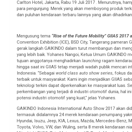
Carlton Hotel, Jakarta, Rabu 19 Juli 2017 . Menurutnya, h
para pengunjung. Merek yang akan memboyong produk terkin
dan puluhan kendaraan terbaru lainnya yang akan dihadirka
Mengusung tema
“Rise of the Future Mobility” GIIAS 2017 
Convention Exhibition (ICE), BSD City, Tangerang pameran GI
gerak langkah GAIKINDO dalam turut membangun dan meng
yang lebih baik. Yohanes Nangoi, Ketua Umum GAIKINDO m
tujuan anggotanya menghadirkan
launching
ragam kendaraa
hingga saat ini GIIAS tetap menjadi wadah publik mencari i
Indonesia. “Sebagai
world class auto show series
, fokus d
terbaik untuk masyarakat. Kami ingin menjadikan GIIAS se
teknologi terkini dapat diperkenalkan ke masyarakat luas.
perkembangan yang terjadi di industri otomotif dunia, hal 
potensi industri otomotif yang kuat,” jelas Yohanes.
GAIKINDO Indonesia International Auto Show 2017 akan di
termasuk didalamnya 24 merek kendaraan penumpang yakni; 
Hyundai, Isuzu, Jeep, KIA, Lexus, Mazda, Mercedes-Benz, MI
Toyota, Volvo, VW, dan Wuling, serta 8 merek kendaraan nia