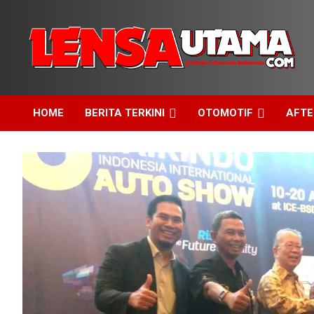
Skip
to
content
Jendela Cakrawala Indonesia
LensaUtama
HOME
BERITA TERKINI
OTOMOTIF
AFT